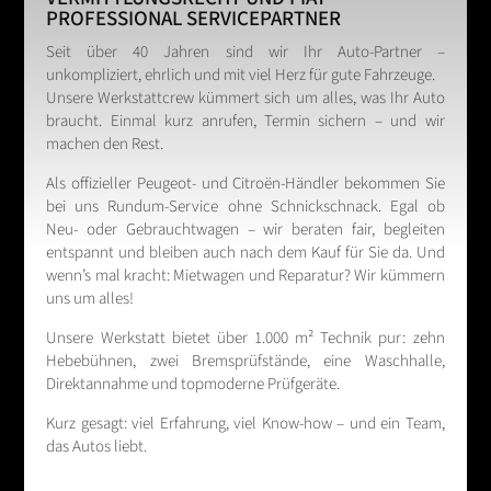
PROFESSIONAL SERVICEPARTNER
Seit über 40 Jahren sind wir Ihr Auto-Partner –
unkompliziert, ehrlich und mit viel Herz für gute Fahrzeuge.
Unsere Werkstattcrew kümmert sich um alles, was Ihr Auto
braucht. Einmal kurz anrufen, Termin sichern – und wir
machen den Rest.
Als offizieller Peugeot- und Citroën-Händler bekommen Sie
bei uns Rundum-Service ohne Schnickschnack. Egal ob
Neu- oder Gebrauchtwagen – wir beraten fair, begleiten
entspannt und bleiben auch nach dem Kauf für Sie da. Und
wenn’s mal kracht: Mietwagen und Reparatur? Wir kümmern
uns um alles!
Unsere Werkstatt bietet über 1.000 m² Technik pur: zehn
Hebebühnen, zwei Bremsprüfstände, eine Waschhalle,
Direktannahme und topmoderne Prüfgeräte.
Kurz gesagt: viel Erfahrung, viel Know-how – und ein Team,
das Autos liebt.